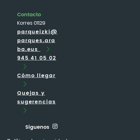
Contacto
Korres 01129
parqueizki@
parques.ara
ba.eus
945 41 05 02
Cómo llegar
Quejas y
sugerencias
Síguenos