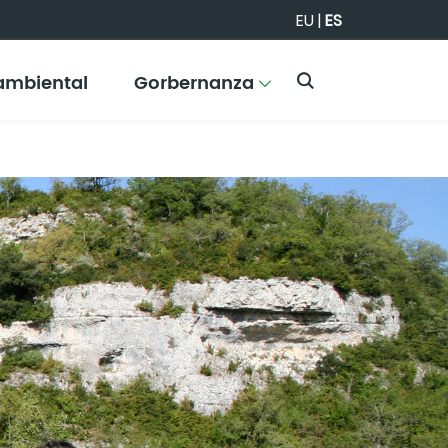
EU
|
ES
ambiental
Gorbernanza