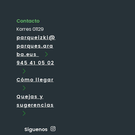
Contacto
Korres 01129
parqueizki@
parques.ara
ba.eus
945 41 05 02
Cómo llegar
Quejas y
sugerencias
Síguenos