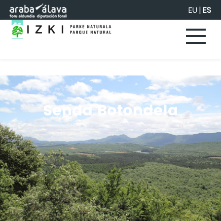
Saltar al contenido principal
EU
|
ES
Senda Botondela