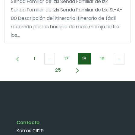
Senda Familiar de Izki Senda Familiar de Izki
Senda Familiar de Izki Senda Familiar de Izki SL-A-
80 Descripción del itinerario Itinerario de fácil
recorrido por los bosque de roble marojo entre
los...
1
...
17
18
19
...
Página
Páginas intermedias Use TAB para de
Página
Página
Página
Página
25
Página
Contacto
Korres 01129