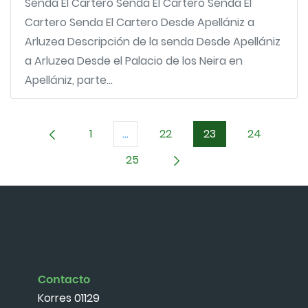
Senda El Cartero Senda El Cartero Senda El
Cartero Senda El Cartero Desde Apellániz a
Arluzea Descripción de la senda Desde Apellániz
a Arluzea Desde el Palacio de los Neira en
Apellániz, parte...
1
...
22
23
24
Página
Páginas intermedias Use TAB para 
Página
Página
Página
25
Página
Contacto
Korres 01129