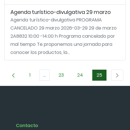
Agenda turístico-divulgativa 29 marzo
Agenda turístico-divulgativa PROGRAMA
CANCELADO 29 marzo 2026-03-29 29 de marzo
2A8832 10:00 -14:00 h Programa cancelado por
mal tiempo Te proponemos una jornada para
conocer los productos, la...
1
...
23
24
25
Página
Páginas intermedias Use TAB para des
Página
Página
Página
Contacto