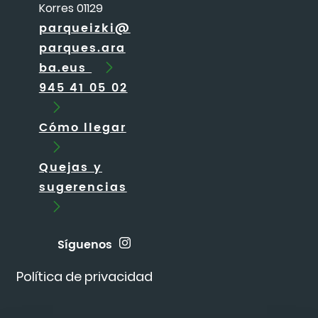
Korres 01129
parqueizki@
parques.ara
ba.eus
945 41 05 02
Cómo llegar
Quejas y
sugerencias
Síguenos
Política de privacidad