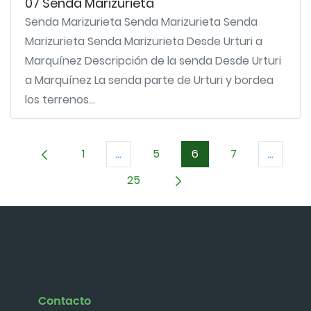
07 Senda Marizurieta
Senda Marizurieta Senda Marizurieta Senda
Marizurieta Senda Marizurieta Desde Urturi a
Marquínez Descripción de la senda Desde Urturi
a Marquínez La senda parte de Urturi y bordea
los terrenos...
1
...
5
6
7
...
Página
Páginas intermedias Use TAB para d
Página
Página
Página
Páginas
25
Página
Contacto