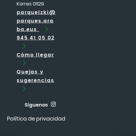
Korres 01129
parqueizki@
parques.ara
ba.eus
945 41 05 02
Cómo llegar
Quejas y
sugerencias
Síguenos
Política de privacidad