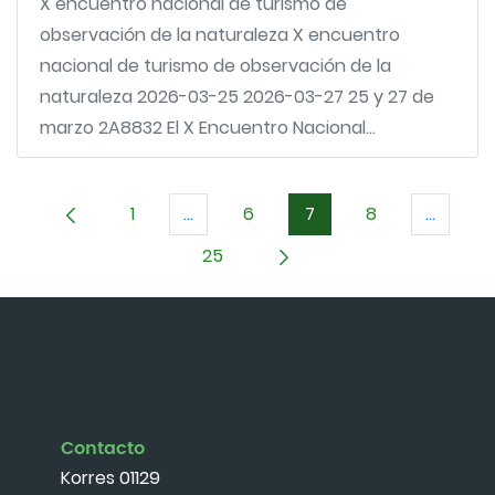
X encuentro nacional de turismo de
observación de la naturaleza X encuentro
nacional de turismo de observación de la
naturaleza 2026-03-25 2026-03-27 25 y 27 de
marzo 2A8832 El X Encuentro Nacional...
1
...
6
7
8
...
Página
Páginas intermedias Use TAB para d
Página
Página
Página
Páginas
25
Página
Contacto
Korres 01129