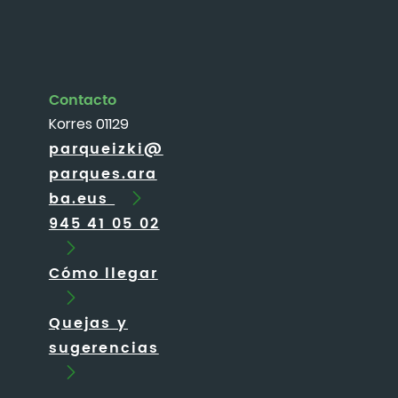
Contacto
Korres 01129
parqueizki@
parques.ara
ba.eus
945 41 05 02
Cómo llegar
Quejas y
sugerencias