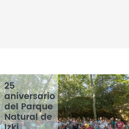
25
aniversario
del Parque
Natural de
Izki