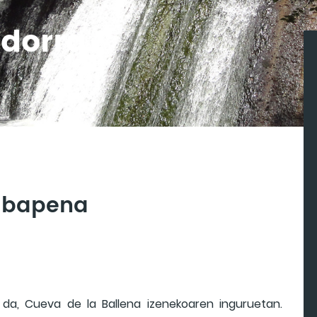
idorra
ribapena
 da, Cueva de la Ballena izenekoaren inguruetan.