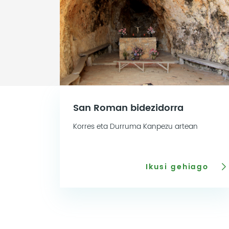
San Roman bidezidorra
Korres eta Durruma Kanpezu artean
Ikusi gehiago