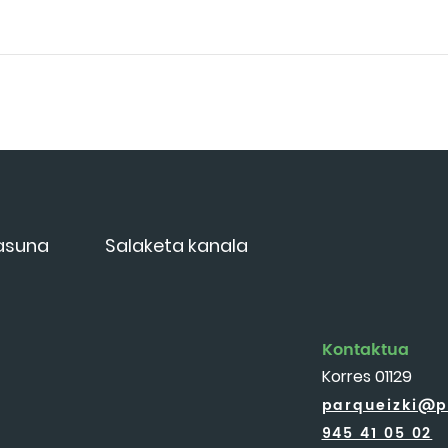
tasuna
Salaketa kanala
Kontaktua
Korres 01129
parqueizki@p
945 41 05 02