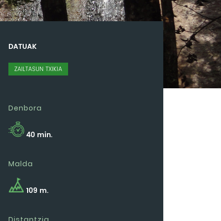
DATUAK
ZAILTASUN TXIKIA
Denbora
40 min.
Malda
109 m.
Distantzia