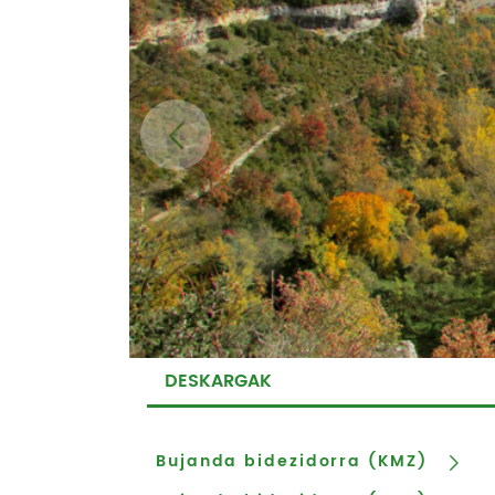
DESKARGAK
Bujanda bidezidorra (KMZ)