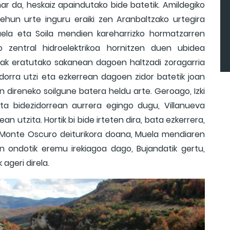
ar da, heskaiz apaindutako bide batetik. Amildegiko
a ehun urte inguru eraiki zen Aranbaltzako urtegira
 Muela eta Soila mendien kareharrizko hormatzarren
o zentral hidroelektrikoa hornitzen duen ubidea
baiak eratutako sakanean dagoen haltzadi zoragarria
orra utzi eta ezkerrean dagoen zidor batetik joan
en direneko soilgune batera heldu arte. Geroago, Izki
eta bidezidorrean aurrera egingo dugu, Villanueva
n utzita. Hortik bi bide irteten dira, bata ezkerrera,
a, Monte Oscuro deiturikora doana, Muela mendiaren
ren ondotik eremu irekiagoa dago, Bujandatik gertu,
ageri direla.