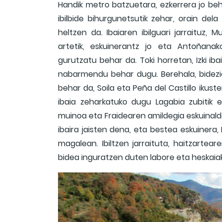
Handik metro batzuetara, ezkerrera jo beh
ibilbide bihurgunetsutik zehar, orain del
heltzen da. Ibaiaren ibilguari jarraituz,
artetik, eskuinerantz jo eta Antoñanak
gurutzatu behar da. Toki horretan, Izki i
nabarmendu behar dugu. Berehala, bidezid
behar da, Soila eta Peña del Castillo ikust
ibaia zeharkatuko dugu Lagabia zubitik 
muinoa eta Fraidearen amildegia eskuinaldea
ibaira jaisten dena, eta bestea eskuiner
magalean. Ibiltzen jarraituta, haitzartea
bidea inguratzen duten labore eta heskaiak 