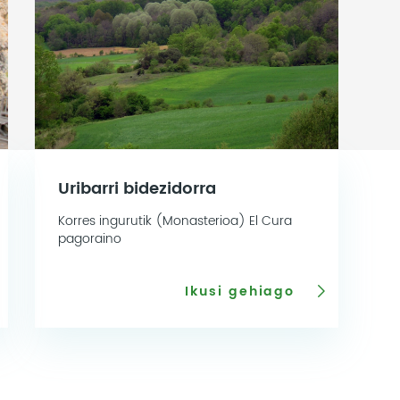
Uribarri bidezidorra
Korres ingurutik (Monasterioa) El Cura
pagoraino
Ikusi gehiago