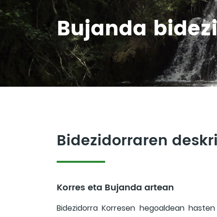
Bujanda bidez
Bidezidorraren desk
Korres eta Bujanda artean
Bidezidorra Korresen hegoaldean hasten