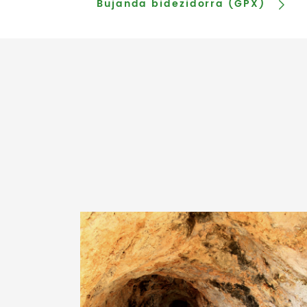
Bujanda bidezidorra (GPX)