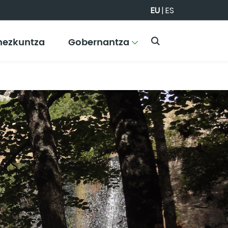
EU
|
ES
hezkuntza
Gobernantza