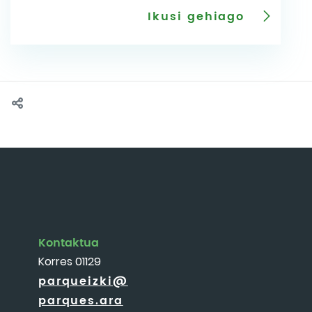
Ikusi gehiago
Kontaktua
Korres 01129
parqueizki@
parques.ara