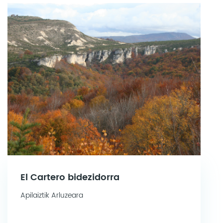
El Cartero bidezidorra
Apilaiztik Arluzeara