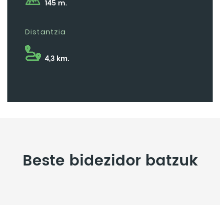
145 m.
Distantzia
4,3 km.
Beste bidezidor batzuk