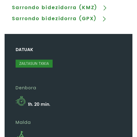
Sarrondo bidezidorra (KMZ)
Sarrondo bidezidorra (GPX)
DATUAK
ZAILTASUN TXIKIA
Denbora
1h. 20 min.
Malda