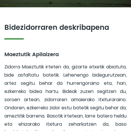
Bidezidorraren deskribapena
Maeztutik Apilaizera
Zidorra Maeztutik irteten da, gizarte etxetik abiatuta,
bide asfaltatu batetik. Lehenengo bidegurutzean,
artez segitu behar da hurrengoraino eta, han,
ezkerreko bidea hartu. Bideak zuzen segitzen du,
soroen artean, zidorraren amaierako itxituraraino.
Ondoren, ezkerreko zidor estu batetik segitu behar da,
ameztitik barrena. Basotik irtetean, larre batera heldu
eta ehizarako itxitura zeharkatzen da, baso