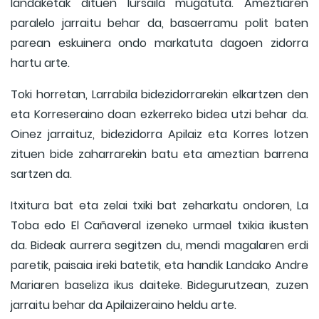
landaketak dituen lursaila mugatuta. Ameztiaren
paralelo jarraitu behar da, basaerramu polit baten
parean eskuinera ondo markatuta dagoen zidorra
hartu arte.
Toki horretan, Larrabila bidezidorrarekin elkartzen den
eta Korreseraino doan ezkerreko bidea utzi behar da.
Oinez jarraituz, bidezidorra Apilaiz eta Korres lotzen
zituen bide zaharrarekin batu eta ameztian barrena
sartzen da.
Itxitura bat eta zelai txiki bat zeharkatu ondoren, La
Toba edo El Cañaveral izeneko urmael txikia ikusten
da. Bideak aurrera segitzen du, mendi magalaren erdi
paretik, paisaia ireki batetik, eta handik Landako Andre
Mariaren baseliza ikus daiteke. Bidegurutzean, zuzen
jarraitu behar da Apilaizeraino heldu arte.