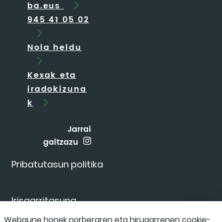
ba.eus
945 41 05 02
Nola heldu
Kexak eta
iradokizuna
k
Jarrai
gaitzazu
Pribatutasun politika
Irisgarritasuna
Webgune honek norberaren eta hirugarrenen cookie-