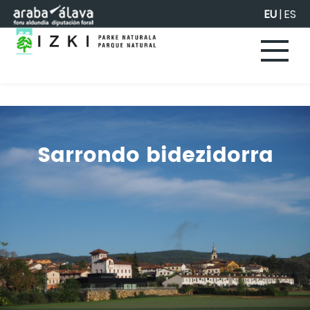
Eduki nagusira joan
EU
|
ES
Sarrondo bidezidorra