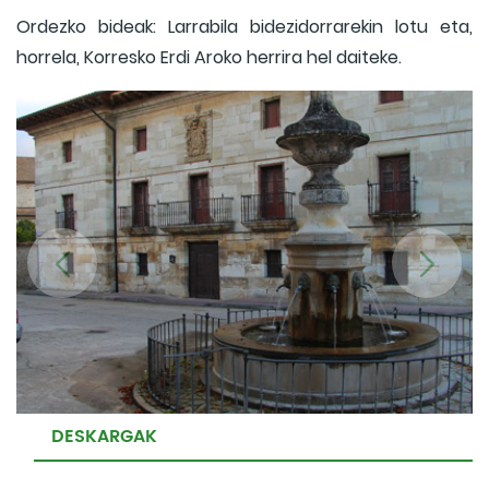
Ordezko bideak: Larrabila bidezidorrarekin lotu eta,
horrela, Korresko Erdi Aroko herrira hel daiteke.
DESKARGAK