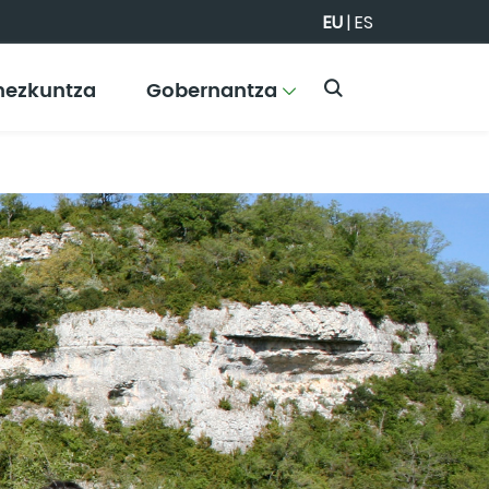
EU
|
ES
hezkuntza
Gobernantza