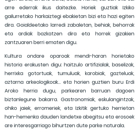
arre ederrak ikus daitezke. Horiek guztiak Izkiko
gailurretako harkaiztegi ebakietan bizi eta hazi egiten
dira.
Goialdeetako larredi zabaletan, behiak, behorrak
eta ardiak bazkatzen dira eta horrek gizakien
zantzuaren berri ematen digu.
Kultura ondare oparoak mendi-haran horietako
historia erakusten digu:
haitzulo artifizialak, baselizak,
herrixka gotortuak, tumuluak, karobiak, gazteluak,
aztarna arkeologikoak… eta horien guztien buru Erdi
Aroko herria dugu, parkearen barruan dagoen
biztanlegune bakarra.
Gastronomiak, eskulangintzak,
ohiko jaiek, erromeriek, eta Izkitik gertuko herrietan
han-hemenka dauden landetxe abegitsu eta erosoek
are interesgarriago bihurtzen dute parke naturala.