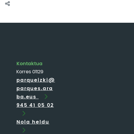
Kontaktua
Korres 01129
parqueizki@
parques.ara
ba.eus
945 41 05 02
Nola heldu