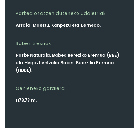
Parkea osatzen duteneko udalerriak
Arraia-Maeztu, Kanpezu eta Bernedo.
Babes tresnak
Parke Naturala, Babes Bereziko Eremua (BBE)
eta Hegaztientzako Babes Bereziko Eremua
(HBBE).
Gehieneko garaiera
1173,73 m.