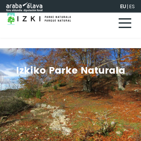
Eduki nagusira joan
EU
|
ES
Izkiko Parke Naturala