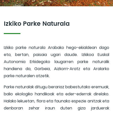
Izkiko Parke Naturala
Izkiko parke naturala Arabako hego-ekialdean dago
eta, bertan, paisaia ugari daude. Izkikoa Euskal
Autonomia Erkidegoko laugarren parke naturalik
handiena da, Gorbeia, Aizkorri-Aratz eta Aralarko
parke naturalen atzetik.
Parke naturalak ditugu berariaz babestutako eremuak,
balio ekologiko handikoak eta eder-ederrak direlako.
Halako lekuetan, flora eta faunako espezie anitzak eta
denboran zehar iraun duten giza jarduerak