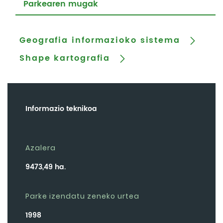
Parkearen mugak
Geografia informazioko sistema
Shape kartografia
Informazio teknikoa
Azalera
9473,49 ha.
Parke izendatu zeneko urtea
1998