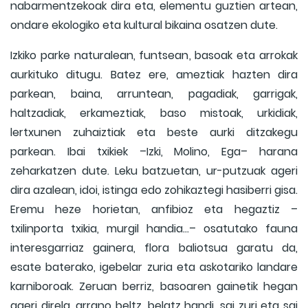
nabarmentzekoak dira eta, elementu guztien artean,
ondare ekologiko eta kultural bikaina osatzen dute.
Izkiko parke naturalean, funtsean, basoak eta arrokak
aurkituko ditugu.
Batez ere, ameztiak hazten dira
parkean, baina, arruntean, pagadiak, garrigak,
haltzadiak, erkameztiak, baso mistoak, urkidiak,
lertxunen zuhaiztiak eta beste aurki ditzakegu
parkean.
Ibai txikiek –Izki, Molino, Ega– harana
zeharkatzen dute.
Leku batzuetan, ur-putzuak ageri
dira azalean, idoi, istinga edo zohikaztegi hasiberri gisa.
Eremu heze horietan, anfibioz eta hegaztiz –
txilinporta txikia, murgil handia...– osatutako fauna
interesgarriaz gainera, flora baliotsua garatu da,
esate baterako, igebelar zuria eta askotariko landare
karniboroak.
Zeruan berriz, basoaren gainetik hegan
ageri direla, arrano beltz, belatz handi, sai zuri eta sai