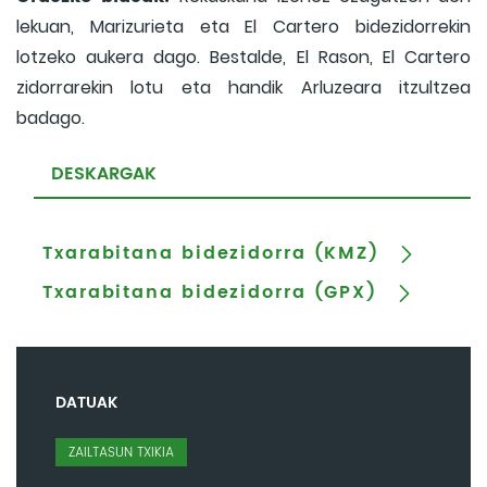
lekuan, Marizurieta eta El Cartero bidezidorrekin
lotzeko aukera dago. Bestalde, El Rason, El Cartero
zidorrarekin lotu eta handik Arluzeara itzultzea
badago.
DESKARGAK
Txarabitana bidezidorra (KMZ)
Txarabitana bidezidorra (GPX)
DATUAK
ZAILTASUN TXIKIA