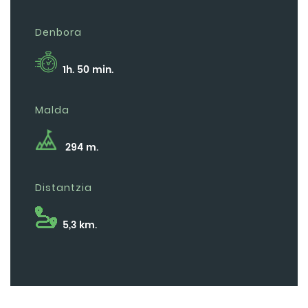
Denbora
1h. 50 min.
Malda
294 m.
Distantzia
5,3 km.