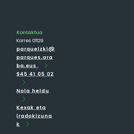
Kontaktua
Korres 01129
parqueizki@
parques.ara
ba.eus
945 41 05 02
Nola heldu
Kexak eta
iradokizuna
k