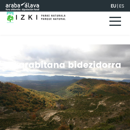
Eduki nagusira joan
EU
|
ES
Txarabitana bidezidorra