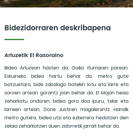
Bidezidorraren deskribapena
Arluzetik El Rasoraino
Bidea Arluzean hasten da, Goiko Iturriaren parean.
Eskuineko bidea hartu behar da, metro gutxi
batzuetara, bide zabalago batekin lotu eta larre eta
soroen artean gorantz joan behar da. El Mojón hesia
zeharkatu ondoren, bidea gora doa ipuru, txilar eta
larreen artean, Done Justiren magalerantz. Handik
metro gutxira, bidea utzi eta ezkerrera hedatzen den
zelaia zeharkatzen duen zidorretik jarrait behar da.