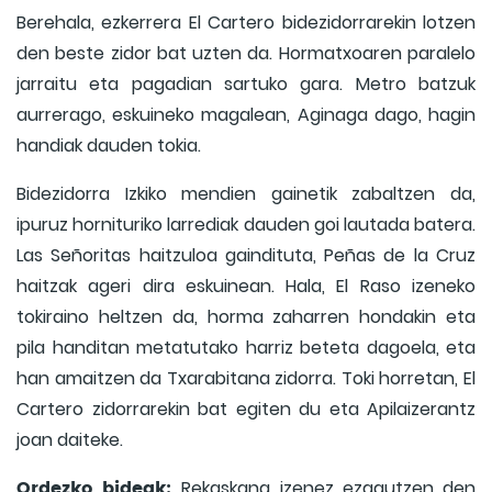
Berehala, ezkerrera El Cartero bidezidorrarekin lotzen
den beste zidor bat uzten da. Hormatxoaren paralelo
jarraitu eta pagadian sartuko gara. Metro batzuk
aurrerago, eskuineko magalean, Aginaga dago, hagin
handiak dauden tokia.
Bidezidorra Izkiko mendien gainetik zabaltzen da,
ipuruz hornituriko larrediak dauden goi lautada batera.
Las Señoritas haitzuloa gaindituta, Peñas de la Cruz
haitzak ageri dira eskuinean. Hala, El Raso izeneko
tokiraino heltzen da, horma zaharren hondakin eta
pila handitan metatutako harriz beteta dagoela, eta
han amaitzen da Txarabitana zidorra. Toki horretan, El
Cartero zidorrarekin bat egiten du eta Apilaizerantz
joan daiteke.
Ordezko bideak:
Rekaskana izenez ezagutzen den