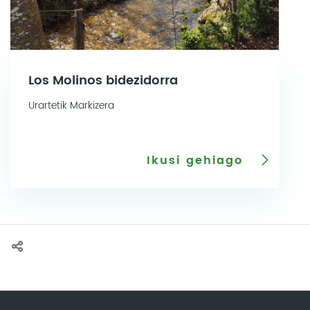
Los Molinos bidezidorra
Urartetik Markizera
Ikusi gehiago