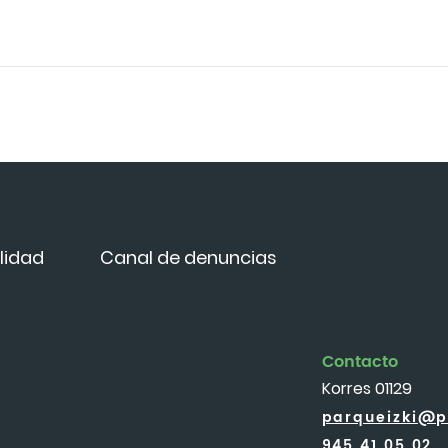
lidad
Canal de denuncias
Contacto
Korres 01129
parqueizki@p
945 41 05 02