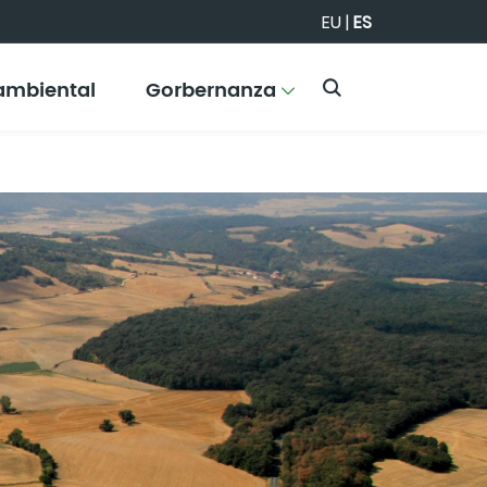
EU
|
ES
ambiental
Gorbernanza