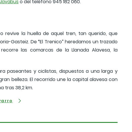
Alavabus
o del teléfono 945 182 060.
o revive la huella de aquel tren, tan querido, que
toria-Gasteiz. De “El Trenico” heredamos un trazado
recorre las comarcas de la Llanada Alavesa, la
a paseantes y ciclistas, dispuestos a una larga y
ran belleza. El recorrido une la capital alavesa con
a tras 38,2 km.
varro