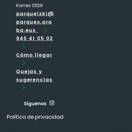
Korres 01129
parqueizki@
parques.ara
ba.eus
945 41 05 02
Cómo llegar
Quejas y
sugerencias
Síguenos
Política de privacidad