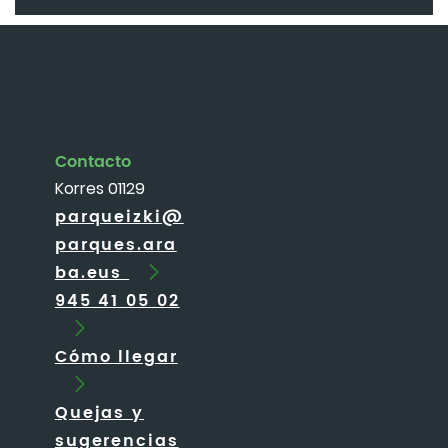
Contacto
Korres 01129
parqueizki@
parques.ara
ba.eus
945 41 05 02
Cómo llegar
Quejas y
sugerencias