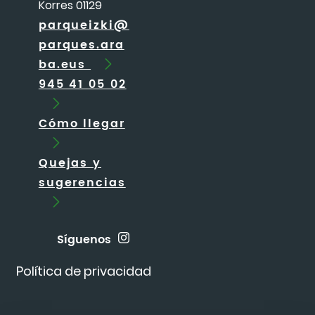
Korres 01129
parqueizki@
parques.ara
ba.eus
945 41 05 02
Cómo llegar
Quejas y
sugerencias
Síguenos
Política de privacidad