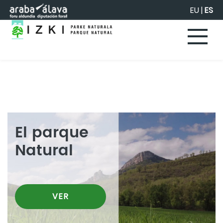
Saltar al contenido principal
EU
|
ES
El parque
Natural
VER